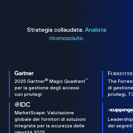
Strategia collaudata.
Analista
riconosciuto.
®
™
2025 Gartner
Magic Quadrant
The Forres
per la gestione degli accessi
di gestione
con privilegi
privilegi, 
MarketScape: Valutazione
globale dei fornitori di soluzioni
Leadershi
integrate per la sicurezza delle
dei segreti
identità 2025