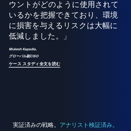
境
精
ら、
ウントがどのように使用されて
で
が
いるかを把握できており、環境
"
シ
に損害を与えるリスクは大幅に
は
低減しました。」
れ
Mukesh Kapadia,
グローバル副CISO
ケース スタディ全文を読む
実証済みの戦略。
アナリスト検証済み。