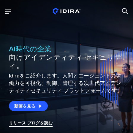
AI時代の企業
向けアイデンティティ セキュリテ
ィ。
Idiraをご紹介します。人間とエージェントの労
働力を可視化、制御、
管理する次世代アイデン
ティティ
セキュリティ プラットフォームです。
動画を見る
リリース ブログを読む