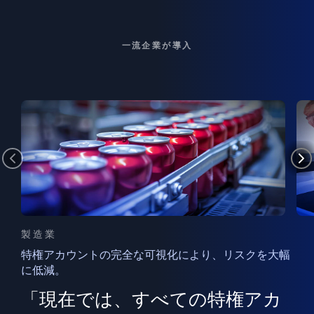
一流企業が導入
製造業
特権アカウントの完全な可視化により、リスクを大幅
に低減。
ン
フ
ー
「現在では、すべての特権アカ
ン