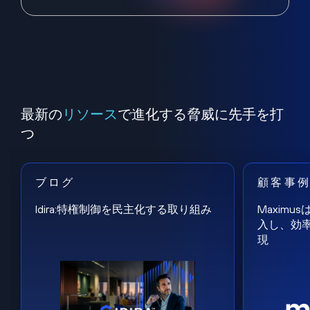
最新の
リソース
で進化する脅威に先手を打
つ
ブログ
顧客事
Idira:特権制御を民主化する取り組み
Maxim
入し、効
現