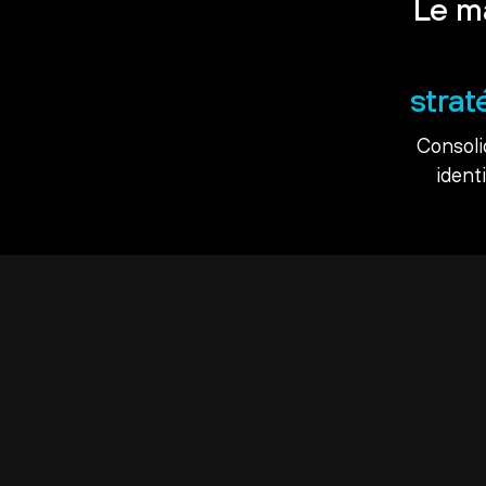
Le m
strat
Consoli
ident