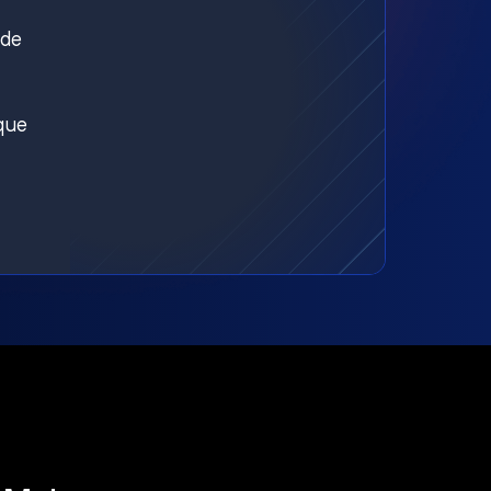
nde
aque