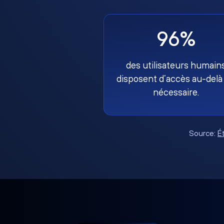
96%
des utilisateurs humain
disposent d’accès au-delà
nécessaire.
Source:
É