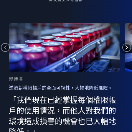
製造業
透過對權限帳戶的全面可視性，大幅地降低風險。
的
器
權限
「我們現在已經掌握每個權限帳
用
的
非
決
戶的使用情況，而他人對我們的
程
憑證
環境造成損害的機會也已大幅地
權