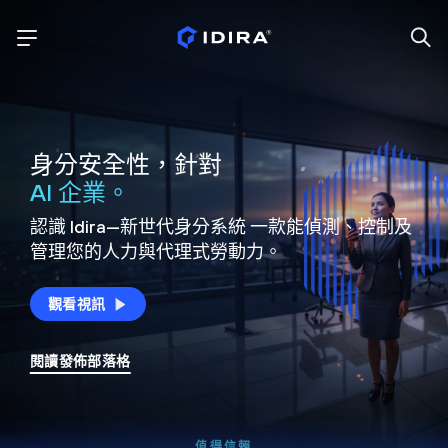
身分安全性，針對
AI 企業。
認識 Idira—新世代身分系統
一款能偵測、控制及
管理您的人力與代理式勞動力。
觀看視訊
閱讀發佈部落格
值得信賴