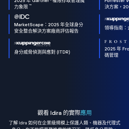
2025 年 Gartner
權限存取管理魔
Forrester 
™
力象限
決方案，202
MarketScape：2025 年全球身分
領導指南：
安全整合解決方案廠商評估報告
2025 年 Fro
身分威脅偵測與應對 (ITDR)
碼管理
觀看 Idira 的實際
應用
了解 Idira 如何在企業級規模上保護人類、機器及代理式