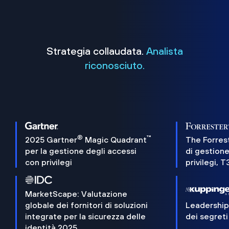
Strategia collaudata.
Analista
riconosciuto.
®
™
2025 Gartner
Magic Quadrant
The Forres
per la gestione degli accessi
di gestione
con privilegi
privilegi, 
MarketScape: Valutazione
globale dei fornitori di soluzioni
Leadershi
integrate per la sicurezza delle
dei segreti
identità 2025