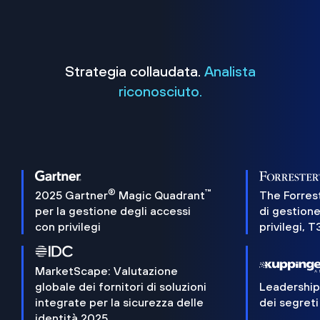
Strategia collaudata.
Analista
riconosciuto.
®
™
2025 Gartner
Magic Quadrant
The Forres
per la gestione degli accessi
di gestione
con privilegi
privilegi, 
MarketScape: Valutazione
globale dei fornitori di soluzioni
Leadershi
integrate per la sicurezza delle
dei segreti
identità 2025