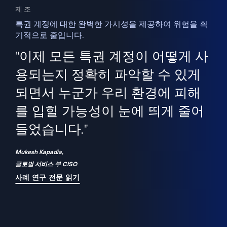
제조
특권 계정에 대한 완벽한 가시성을 제공하여 위험을 획
기적으로 줄입니다.
을
새
사용
"이제 모든 특권 계정이 어떻게 사
을
지
사
용되는지 정확히 파악할 수 있게
세
되면서 누군가 우리 환경에 피해
 이
를 입힐 가능성이 눈에 띄게 줄어
기
들었습니다."
화
Mukesh Kapadia,
글로벌 서비스 부 CISO
사례 연구 전문 읽기