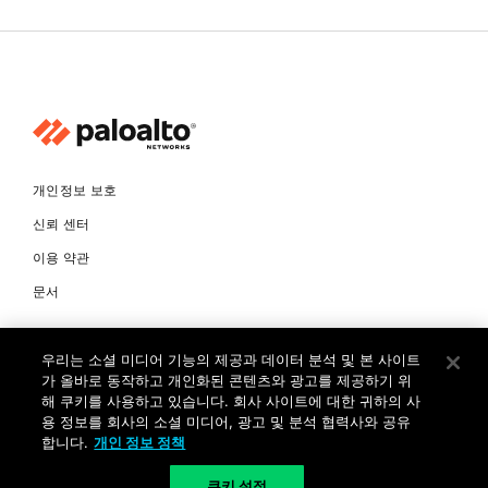
개인정보 보호
신뢰 센터
이용 약관
문서
© Copyright 2026 팔로알토네트웍스코리아 유한회사 Palo Alto
우리는 소셜 미디어 기능의 제공과 데이터 분석 및 본 사이트
Networks Korea, Ltd. All rights reserved. 여러 가지 상표에 대한
소유권은 각 소유자에게 있습니다. 사업자 등록번호: 120-87-72963.
가 올바로 동작하고 개인화된 콘텐츠와 광고를 제공하기 위
대표자 : 제프리찰스트루 서울특별시 서초구 서초대로74길 4, 1층 (삼성
해 쿠키를 사용하고 있습니다. 회사 사이트에 대한 귀하의 사
생명 서초타워) TEL: +82-2-568-4353
용 정보를 회사의 소셜 미디어, 광고 및 분석 협력사와 공유
합니다.
개인 정보 정책
KR
쿠키 설정