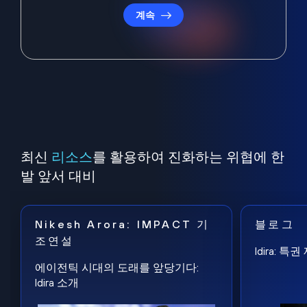
계속
최신
리소스
를 활용하여 진화하는 위협에 한
발 앞서 대비
Nikesh Arora: IMPACT 기
블로그
조연설
Idira: 
에이전틱 시대의 도래를 앞당기다:
Idira 소개