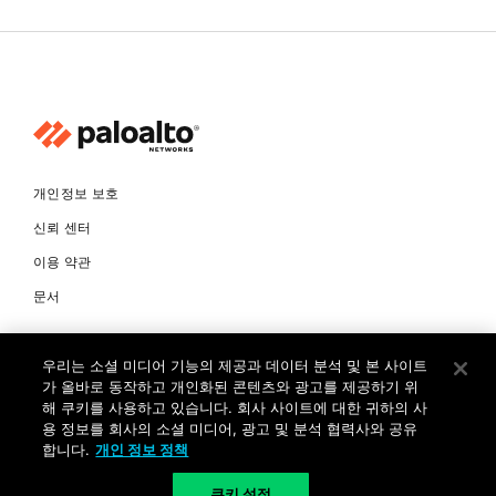
개인정보 보호
신뢰 센터
이용 약관
문서
© Copyright 2026 팔로알토네트웍스코리아 유한회사 Palo Alto
우리는 소셜 미디어 기능의 제공과 데이터 분석 및 본 사이트
Networks Korea, Ltd. All rights reserved. 여러 가지 상표에 대한
소유권은 각 소유자에게 있습니다. 사업자 등록번호: 120-87-72963.
가 올바로 동작하고 개인화된 콘텐츠와 광고를 제공하기 위
대표자 : 제프리찰스트루 서울특별시 서초구 서초대로74길 4, 1층 (삼성
해 쿠키를 사용하고 있습니다. 회사 사이트에 대한 귀하의 사
생명 서초타워) TEL: +82-2-568-4353
용 정보를 회사의 소셜 미디어, 광고 및 분석 협력사와 공유
합니다.
개인 정보 정책
KR
쿠키 설정