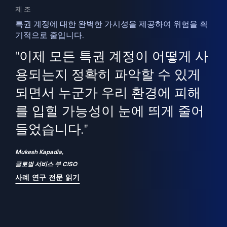
제조
특권 계정에 대한 완벽한 가시성을 제공하여 위험을 획
기적으로 줄입니다.
을
새
사용
"이제 모든 특권 계정이 어떻게 사
을
지
사
용되는지 정확히 파악할 수 있게
세
되면서 누군가 우리 환경에 피해
 이
를 입힐 가능성이 눈에 띄게 줄어
기
들었습니다."
화
Mukesh Kapadia,
글로벌 서비스 부 CISO
사례 연구 전문 읽기