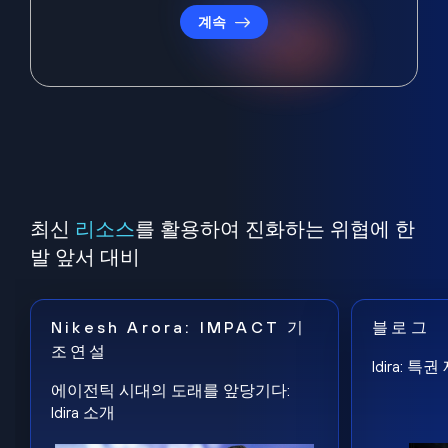
계속
최신
리소스
를 활용하여 진화하는 위협에 한
발 앞서 대비
Nikesh Arora: IMPACT 기
블로그
조연설
Idira: 
에이전틱 시대의 도래를 앞당기다:
Idira 소개