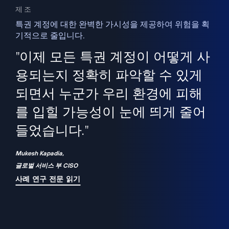
제조
특권 계정에 대한 완벽한 가시성을 제공하여 위험을 획
기적으로 줄입니다.
을
새
사용
"이제 모든 특권 계정이 어떻게 사
을
지
사
용되는지 정확히 파악할 수 있게
세
되면서 누군가 우리 환경에 피해
 이
를 입힐 가능성이 눈에 띄게 줄어
기
들었습니다."
화
Mukesh Kapadia,
글로벌 서비스 부 CISO
사례 연구 전문 읽기