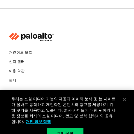
개인정보 보호
신뢰 센터
이용 약관
문서
© Copyright 2026 팔로알토네트웍스코리아 유한회사 Palo Alto
우리는 소셜 미디어 기능의 제공과 데이터 분석 및 본 사이트
Networks Korea, Ltd. All rights reserved. 여러 가지 상표에 대한
소유권은 각 소유자에게 있습니다. 사업자 등록번호: 120-87-72963.
가 올바로 동작하고 개인화된 콘텐츠와 광고를 제공하기 위
대표자 : 제프리찰스트루 서울특별시 서초구 서초대로74길 4, 1층 (삼성
해 쿠키를 사용하고 있습니다. 회사 사이트에 대한 귀하의 사
생명 서초타워) TEL: +82-2-568-4353
용 정보를 회사의 소셜 미디어, 광고 및 분석 협력사와 공유
합니다.
개인 정보 정책
KR
쿠키 설정