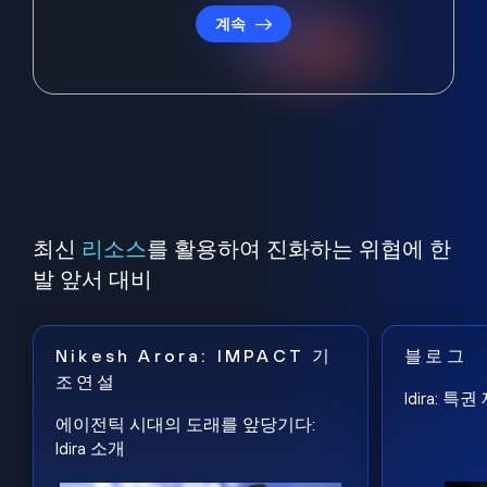
계속
최신
리소스
를 활용하여 진화하는 위협에 한
발 앞서 대비
Nikesh Arora: IMPACT 기
블로그
조연설
Idira: 
에이전틱 시대의 도래를 앞당기다:
Idira 소개