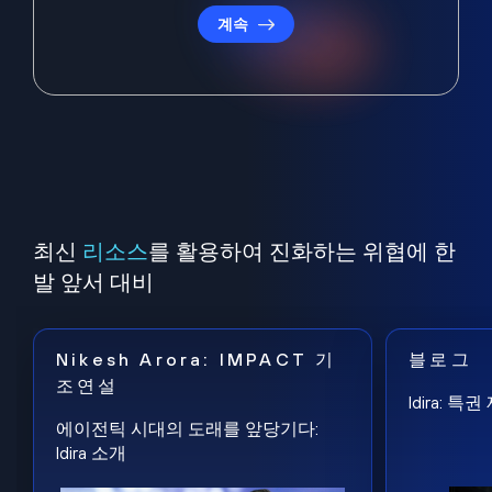
계속
최신
리소스
를 활용하여 진화하는 위협에 한
발 앞서 대비
Nikesh Arora: IMPACT 기
블로그
조연설
Idira: 
에이전틱 시대의 도래를 앞당기다:
Idira 소개