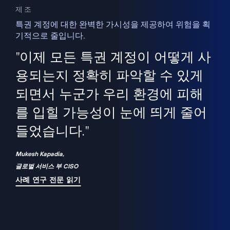
제조
특권 계정에 대한 완벽한 가시성을 제공하여 위험을 획
기적으로 줄입니다.
을
새
사용
"이제 모든 특권 계정이 어떻게 사
을
지
사
용되는지 정확히 파악할 수 있게
세
되면서 누군가 우리 환경에 피해
 이
를 입힐 가능성이 눈에 띄게 줄어
기
들었습니다."
화
Mukesh Kapadia,
글로벌 서비스 부 CISO
사례 연구 전문 읽기