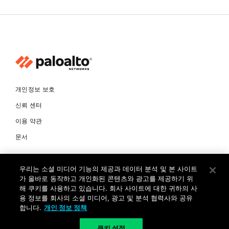
개인정보 보호
신뢰 센터
이용 약관
문서
© Copyright 2026 팔로알토네트웍스코리아 유한회사 Palo Alto
우리는 소셜 미디어 기능의 제공과 데이터 분석 및 본 사이트
Networks Korea, Ltd. All rights reserved. 여러 가지 상표에 대한
소유권은 각 소유자에게 있습니다. 사업자 등록번호: 120-87-72963.
가 올바로 동작하고 개인화된 콘텐츠와 광고를 제공하기 위
대표자 : 제프리찰스트루 서울특별시 서초구 서초대로74길 4, 1층 (삼성
해 쿠키를 사용하고 있습니다. 회사 사이트에 대한 귀하의 사
생명 서초타워) TEL: +82-2-568-4353
용 정보를 회사의 소셜 미디어, 광고 및 분석 협력사와 공유
합니다.
개인 정보 정책
KR
쿠키 설정