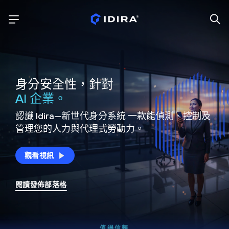
身分安全性，針對
AI 企業。
認識 Idira—新世代身分系統
一款能偵測、控制及
管理您的人力與代理式勞動力。
觀看視訊
閱讀發佈部落格
值得信賴