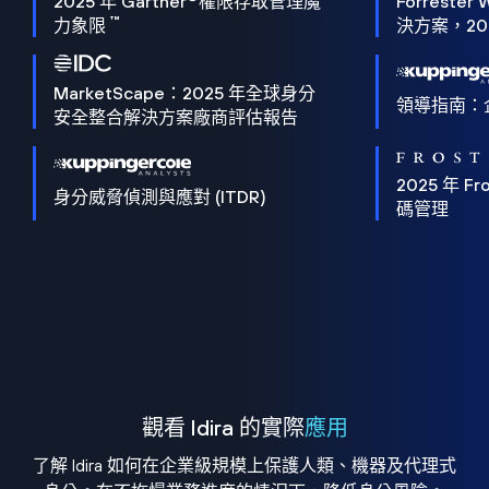
2025 年 Gartner
權限存取管理魔
Forrester 
™
力象限
決方案，202
MarketScape：2025 年全球身分
領導指南：
安全整合解決方案廠商評估報告
2025 年 Fro
身分威脅偵測與應對 (ITDR)
碼管理
觀看 Idira 的實際
應用
了解 Idira 如何在企業級規模上保護人類、機器及代理式