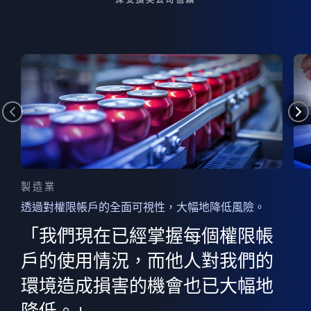
製造業
透過對權限帳戶的全面可視性，大幅地降低風險。
的
器
權限
「我們現在已經掌握每個權限帳
用
的
非
決
戶的使用情況，而他人對我們的
程
憑證
環境造成損害的機會也已大幅地
權