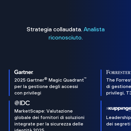
Strategia collaudata.
Analista
riconosciuto.
®
™
2025 Gartner
Magic Quadrant
The Forres
per la gestione degli accessi
di gestione
con privilegi
privilegi, 
MarketScape: Valutazione
globale dei fornitori di soluzioni
Leadershi
integrate per la sicurezza delle
dei segreti
identità 2025