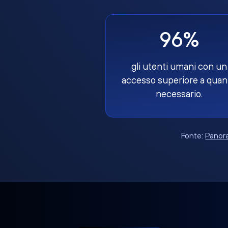
96%
gli utenti umani con un
accesso superiore a quan
necessario.
Fonte:
Panora