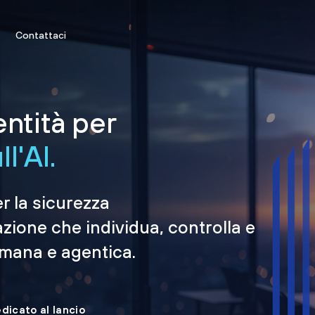
Contattaci
entità per
l'AI.
er la sicurezza
azione che individua, controlla e
umana e agentica.
edicato al lancio