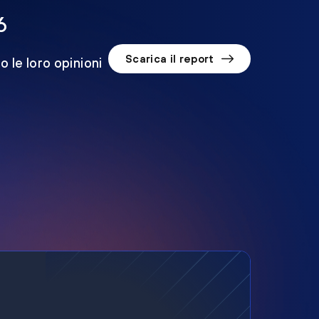
6
Scarica il report
o le loro opinioni