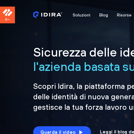
Soluzioni
Blog
Risorse
Sicurezza delle id
l'azienda basata sul
Scopri Idira, la piattaforma p
delle identità di nuova gener
gestisce la tua forza lavoro 
Leggi il blog d
Guarda il video