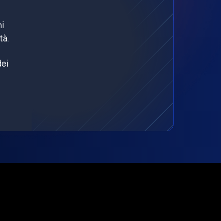
ni
tà.
dei