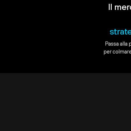
Il me
strat
Passa alla 
per colmare 