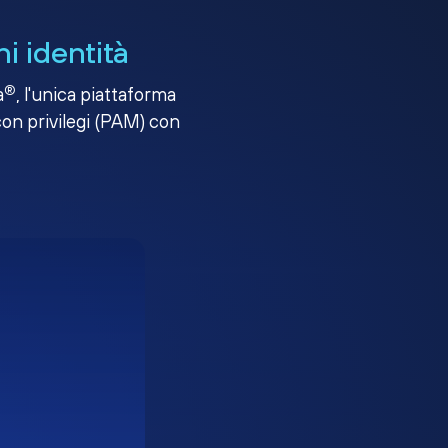
i identità
®
a
, l'unica piattaforma
con privilegi (PAM) con