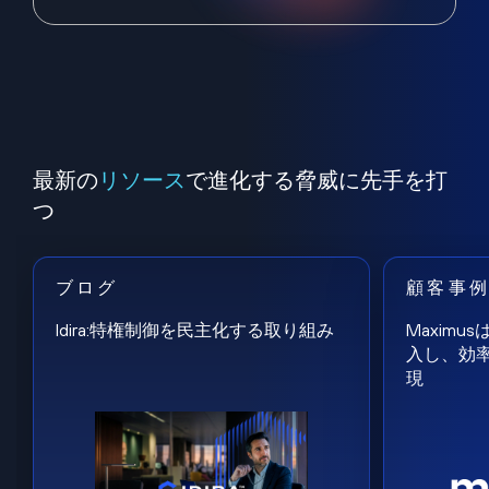
最新の
リソース
で進化する脅威に先手を打
つ
ブログ
顧客事
Idira:特権制御を民主化する取り組み
Maxim
入し、効
現