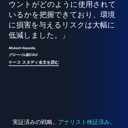
境
精
ら、
ウントがどのように使用されて
で
が
いるかを把握できており、環境
"
シ
に損害を与えるリスクは大幅に
は
低減しました。」
れ
Mukesh Kapadia,
グローバル副CISO
ケース スタディ全文を読む
実証済みの戦略。
アナリスト検証済み。