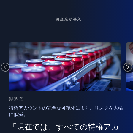
一流企業が導入
製造業
特権アカウントの完全な可視化により、リスクを大幅
に低減。
ン
フ
ー
「現在では、すべての特権アカ
ン