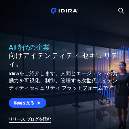
AI時代の企業
向けアイデンティティ セキュリテ
ィ。
Idiraをご紹介します。人間とエージェントの労
働力を可視化、制御、
管理する次世代アイデン
ティティ
セキュリティ プラットフォームです。
動画を見る
リリース ブログを読む