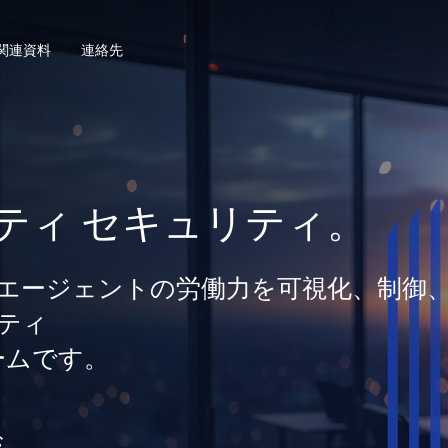
関連資料
連絡先
ティ セキュリティ。
間とエージェントの労働力を可視化、制御
ティ
ームです。
む