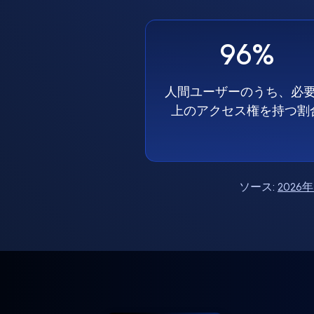
96%
人間ユーザーのうち、必
上のアクセス権を持つ割
ソース:
202