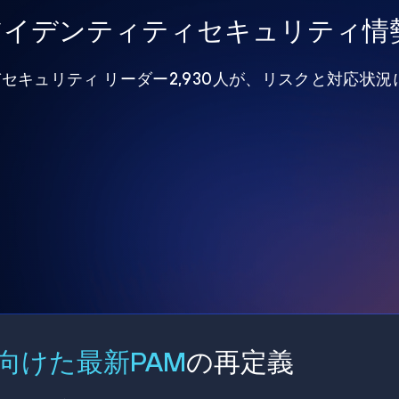
年アイデンティティセキュリティ情
びセキュリティ リーダー2,930人が、リスクと対応状
向けた最新PAM
の再定義