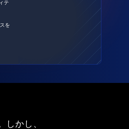
ィテ
ェスを
。しかし、