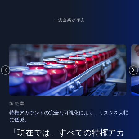
一流企業が導入
製造業
特権アカウントの完全な可視化により、リスクを大幅
に低減。
ン
フ
ー
「現在では、すべての特権アカ
ン