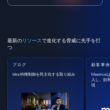
最新の
リソース
で進化する脅威に先手を打
つ
ブログ
顧客事
Idira:特権制御を民主化する取り組み
Maxim
入し、効
現