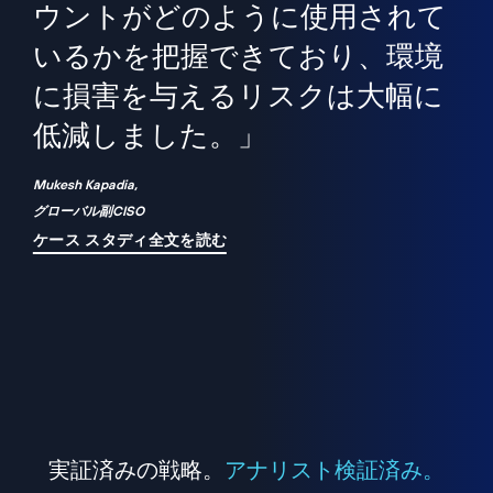
境
精
ら、
ウントがどのように使用されて
で
が
いるかを把握できており、環境
"
シ
に損害を与えるリスクは大幅に
は
低減しました。」
れ
Mukesh Kapadia,
グローバル副CISO
ケース スタディ全文を読む
実証済みの戦略。
アナリスト検証済み。