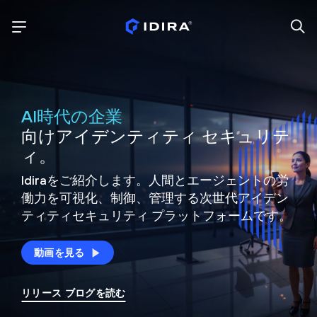
AI時代の企業
向けアイデンティティ セキュリテ
ィ。
Idiraをご紹介します。人間とエージェントの労
働力を可視化、制御、
管理する次世代アイデン
ティティ
セキュリティ プラットフォームです。
動画を見る
リリース ブログを読む