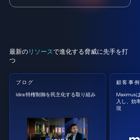
最新の
リソース
で進化する脅威に先手を打
つ
ブログ
顧客事
Idira:特権制御を民主化する取り組み
Maxim
入し、効
現