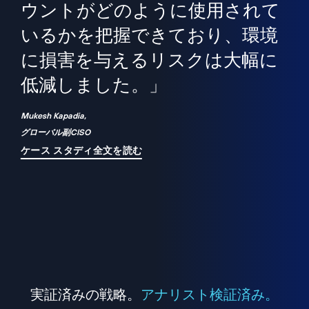
境
精
ら、
ウントがどのように使用されて
で
が
いるかを把握できており、環境
"
シ
に損害を与えるリスクは大幅に
は
低減しました。」
れ
Mukesh Kapadia,
グローバル副CISO
ケース スタディ全文を読む
実証済みの戦略。
アナリスト検証済み。