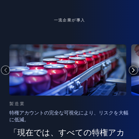
一流企業が導入
製造業
特権アカウントの完全な可視化により、リスクを大幅
に低減。
ン
フ
ー
「現在では、すべての特権アカ
ン