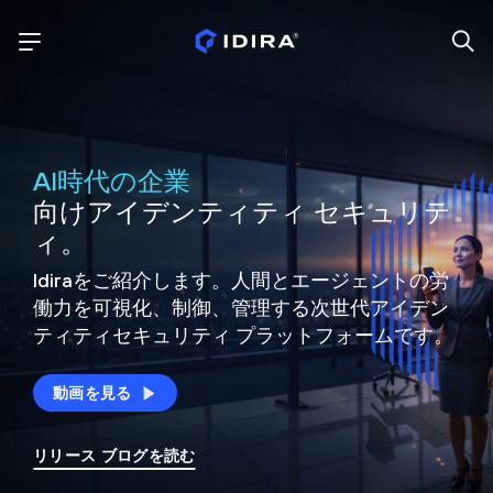
AI時代の企業
向けアイデンティティ セキュリテ
ィ。
Idiraをご紹介します。人間とエージェントの労
働力を可視化、制御、
管理する次世代アイデン
ティティ
セキュリティ プラットフォームです。
動画を見る
リリース ブログを読む