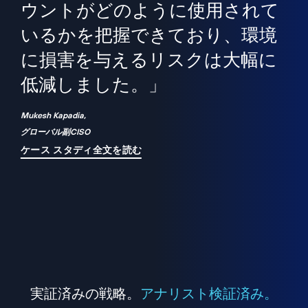
境
精
ら、
ウントがどのように使用されて
で
が
いるかを把握できており、環境
"
シ
に損害を与えるリスクは大幅に
は
低減しました。」
れ
Mukesh Kapadia,
グローバル副CISO
ケース スタディ全文を読む
実証済みの戦略。
アナリスト検証済み。