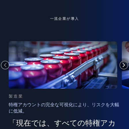
一流企業が導入
製造業
特権アカウントの完全な可視化により、リスクを大幅
に低減。
ン
フ
ー
「現在では、すべての特権アカ
ン