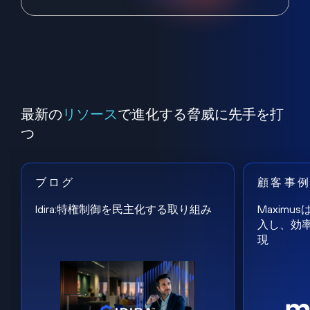
最新の
リソース
で進化する脅威に先手を打
つ
ブログ
顧客事
Idira:特権制御を民主化する取り組み
Maxim
入し、効
現