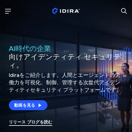
AI時代の企業
向けアイデンティティ セキュリテ
ィ。
Idiraをご紹介します。人間とエージェントの労
働力を可視化、制御、
管理する次世代アイデン
ティティ
セキュリティ プラットフォームです。
動画を見る
リリース ブログを読む