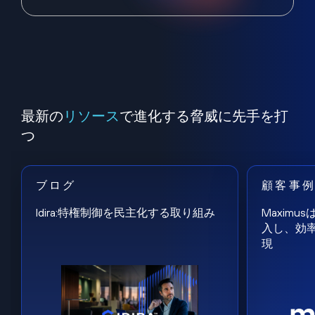
最新の
リソース
で進化する脅威に先手を打
つ
ブログ
顧客事
Idira:特権制御を民主化する取り組み
Maxim
入し、効
現