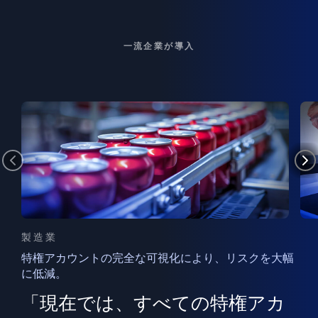
一流企業が導入
製造業
特権アカウントの完全な可視化により、リスクを大幅
に低減。
ン
フ
ー
「現在では、すべての特権アカ
ン