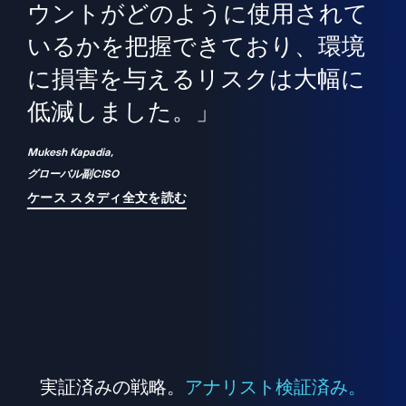
境
精
ら、
ウントがどのように使用されて
で
が
いるかを把握できており、環境
"
シ
に損害を与えるリスクは大幅に
は
低減しました。」
れ
Mukesh Kapadia,
グローバル副CISO
ケース スタディ全文を読む
実証済みの戦略。
アナリスト検証済み。