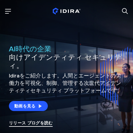
AI時代の企業
向けアイデンティティ セキュリテ
ィ。
Idiraをご紹介します。人間とエージェントの労
働力を可視化、制御、
管理する次世代アイデン
ティティ
セキュリティ プラットフォームです。
動画を見る
リリース ブログを読む