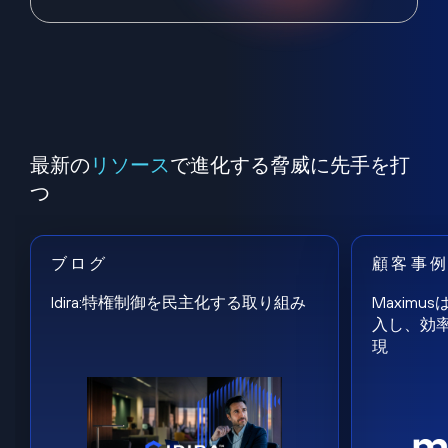
最新の
リソース
で進化する脅威に先手を打
つ
ブログ
顧客事
Idira:特権制御を民主化する取り組み
Maxim
入し、効
現