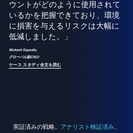
境
精
ら、
ウントがどのように使用されて
で
が
いるかを把握できており、環境
"
シ
に損害を与えるリスクは大幅に
は
低減しました。」
れ
Mukesh Kapadia,
グローバル副CISO
ケース スタディ全文を読む
実証済みの戦略。
アナリスト検証済み。