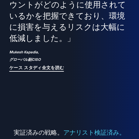
境
精
ら、
ウントがどのように使用されて
で
が
いるかを把握できており、環境
"
シ
に損害を与えるリスクは大幅に
は
低減しました。」
れ
Mukesh Kapadia,
グローバル副CISO
ケース スタディ全文を読む
実証済みの戦略。
アナリスト検証済み。