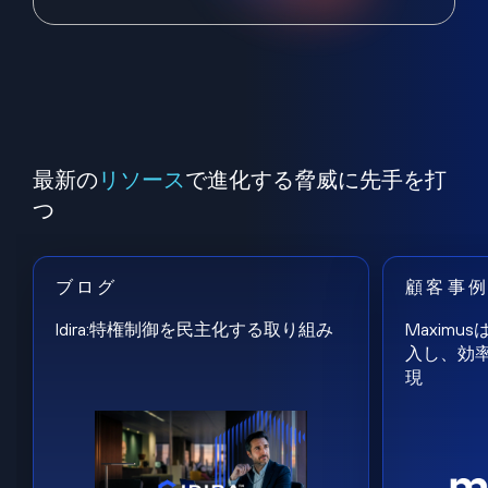
最新の
リソース
で進化する脅威に先手を打
つ
ブログ
顧客事
Idira:特権制御を民主化する取り組み
Maxim
入し、効
現