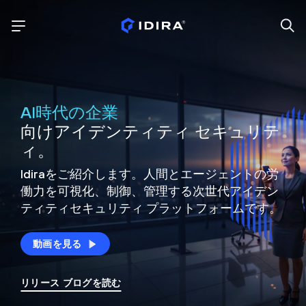
AI時代の企業
向けアイデンティティ セキュリテ
ィ。
Idiraをご紹介します。人間とエージェントの労
働力を可視化、制御、
管理する次世代アイデン
ティティ
セキュリティ プラットフォームです。
動画を見る
リリース ブログを読む