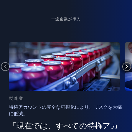
一流企業が導入
製造業
特権アカウントの完全な可視化により、リスクを大幅
に低減。
ン
フ
ー
「現在では、すべての特権アカ
ン