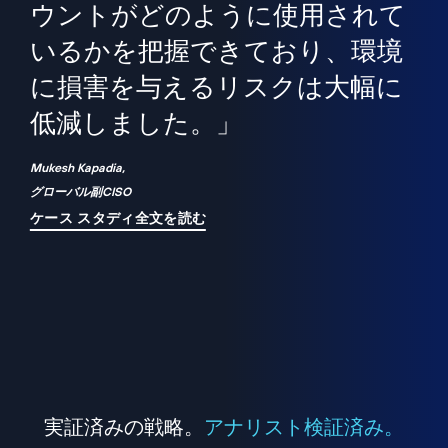
境
精
ら、
ウントがどのように使用されて
で
が
いるかを把握できており、環境
"
シ
に損害を与えるリスクは大幅に
は
低減しました。」
れ
Mukesh Kapadia,
グローバル副CISO
ケース スタディ全文を読む
実証済みの戦略。
アナリスト検証済み。