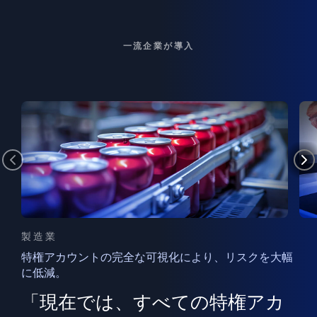
一流企業が導入
製造業
特権アカウントの完全な可視化により、リスクを大幅
に低減。
ン
フ
ー
「現在では、すべての特権アカ
ン