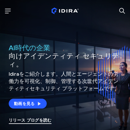
AI時代の企業
向けアイデンティティ セキュリテ
ィ。
Idiraをご紹介します。人間とエージェントの労
働力を可視化、制御、
管理する次世代アイデン
ティティ
セキュリティ プラットフォームです。
動画を見る
リリース ブログを読む