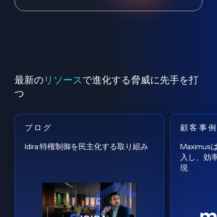
最新の
リソース
で進化する脅威に先手を打
つ
ブログ
顧客事
Idira:特権制御を民主化する取り組み
Maxim
入し、効
現