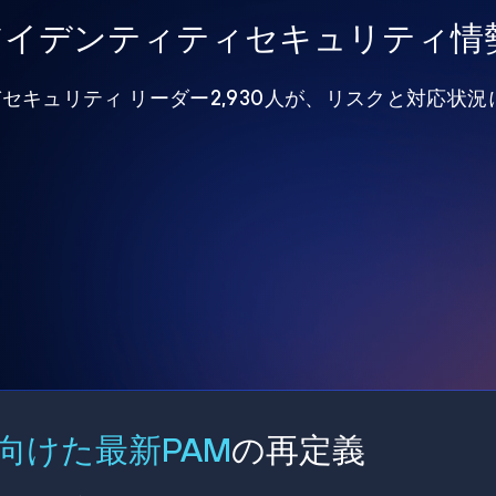
年アイデンティティセキュリティ情
びセキュリティ リーダー2,930人が、リスクと対応状
向けた最新PAM
の再定義