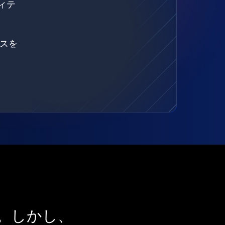
ィテ
ェスを
。しかし、