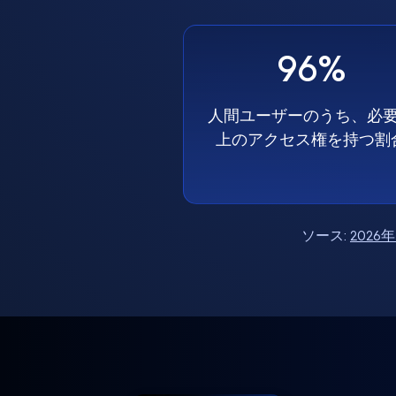
96%
人間ユーザーのうち、必
上のアクセス権を持つ割
ソース:
202