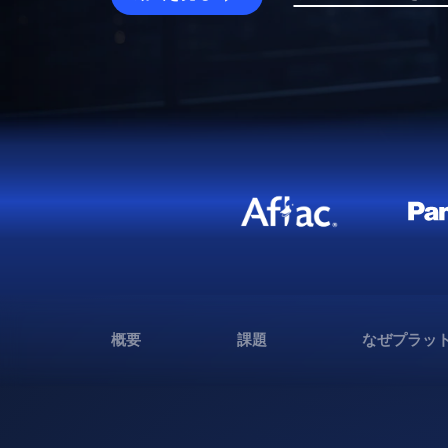
概要
課題
なぜプラッ