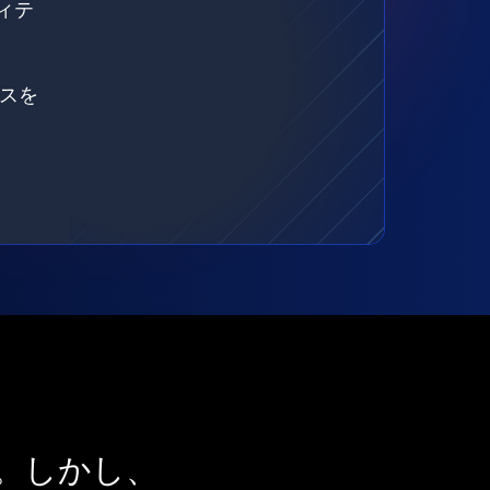
ィテ
ェスを
。しかし、