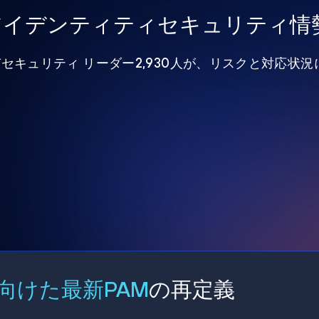
年アイデンティティセキュリティ情
びセキュリティ リーダー2,930人が、リスクと対応状
向けた最新PAM
の再定義