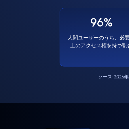
96%
人間ユーザーのうち、必
上のアクセス権を持つ割
ソース:
202