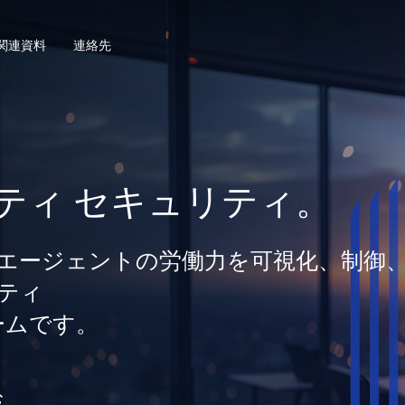
関連資料
連絡先
ティ セキュリティ。
間とエージェントの労働力を可視化、制御
ティ
ームです。
む