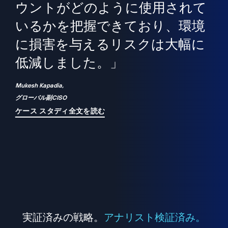
境
精
ら、
ウントがどのように使用されて
で
が
いるかを把握できており、環境
"
シ
に損害を与えるリスクは大幅に
は
低減しました。」
れ
Mukesh Kapadia,
グローバル副CISO
ケース スタディ全文を読む
実証済みの戦略。
アナリスト検証済み。