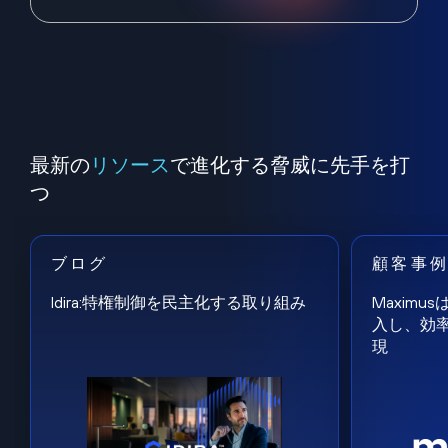
最新の
リソース
で進化する脅威に先手を打
つ
ブログ
顧客事
Idira:特権制御を民主化する取り組み
Maxim
入し、効
現