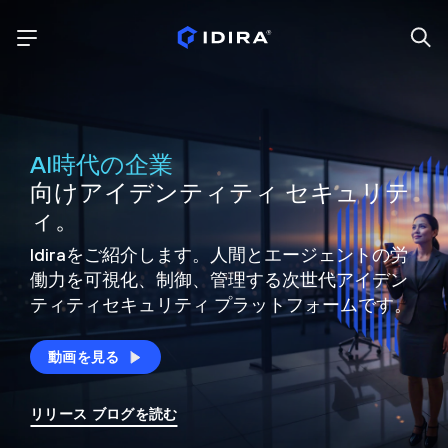
AI時代の企業
向けアイデンティティ セキュリテ
ィ。
Idiraをご紹介します。人間とエージェントの労
働力を可視化、制御、
管理する次世代アイデン
ティティ
セキュリティ プラットフォームです。
動画を見る
リリース ブログを読む