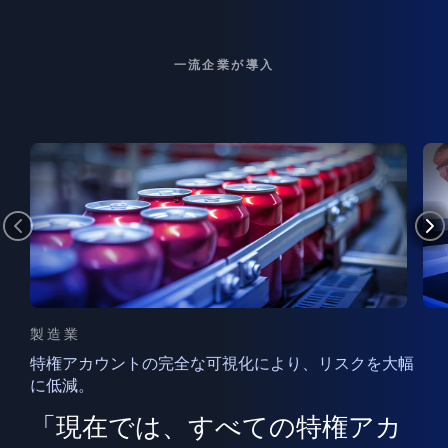
一流企業が導入
製造業
特権アカウントの完全な可視化により、リスクを大幅
に低減。
ン
フ
ー
「現在では、すべての特権アカ
ン