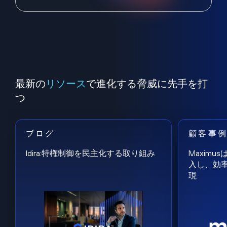
最新の
リソース
で進化する脅威に先手を打
つ
ブログ
顧客事
Idira:特権制御を民主化する取り組み
Maxim
入し、効
現