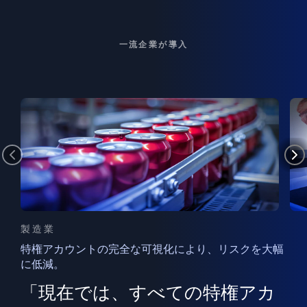
一流企業が導入
製造業
特権アカウントの完全な可視化により、リスクを大幅
に低減。
ン
フ
ー
「現在では、すべての特権アカ
ン