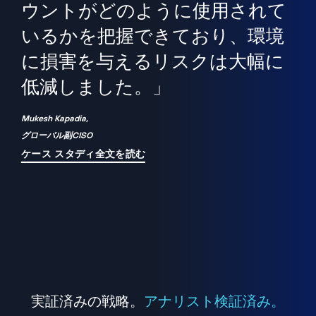
境
精
ら、
ウントがどのように使用されて
で
が
いるかを把握できており、環境
"
シ
に損害を与えるリスクは大幅に
は
低減しました。」
れ
Mukesh Kapadia,
グローバル副CISO
ケース スタディ全文を読む
実証済みの戦略。
アナリスト検証済み。