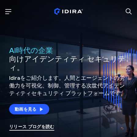
AI時代の企業
向けアイデンティティ セキュリテ
ィ。
Idiraをご紹介します。人間とエージェントの労
働力を可視化、制御、
管理する次世代アイデン
ティティ
セキュリティ プラットフォームです。
動画を見る
リリース ブログを読む