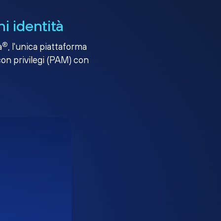
i identità
®
a
, l'unica piattaforma
con privilegi (PAM) con