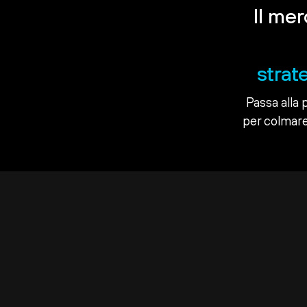
Il me
strat
Passa alla 
per colmare 