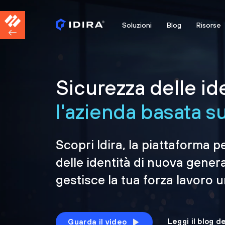
Soluzioni
Blog
Risorse
Sicurezza delle id
l'azienda basata sul
Scopri Idira, la piattaforma p
delle identità di nuova gener
gestisce la tua forza lavoro 
Leggi il blog d
Guarda il video