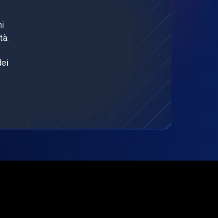
ni
tà.
dei