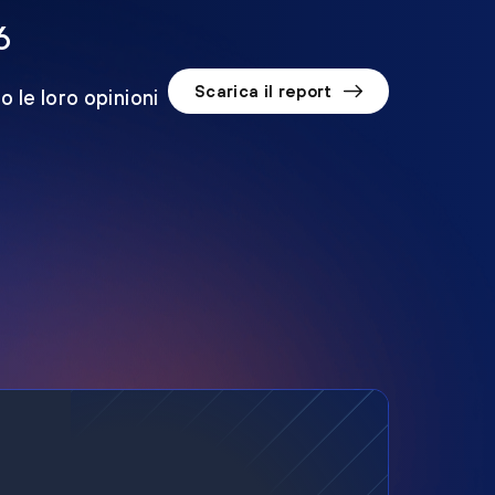
6
Scarica il report
o le loro opinioni