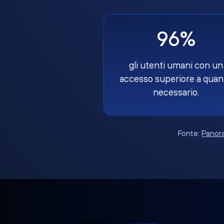
96%
gli utenti umani con un
accesso superiore a quan
necessario.
Fonte:
Panora