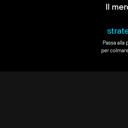
Il me
strat
Passa alla 
per colmare 