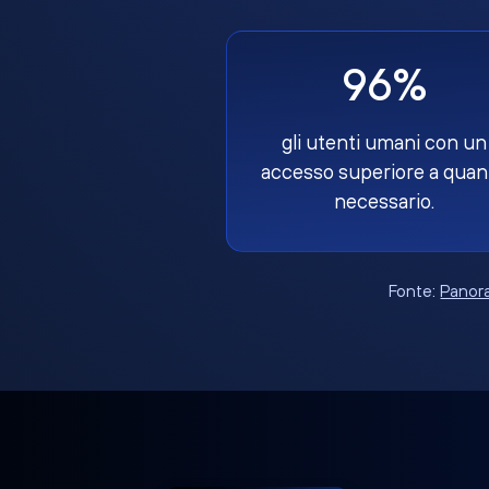
96%
gli utenti umani con un
accesso superiore a quan
necessario.
Fonte:
Panora