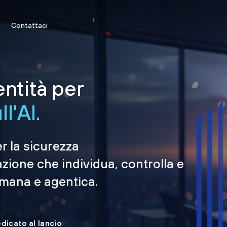
Contattaci
entità per
l'AI.
er la sicurezza
azione che individua, controlla e
umana e agentica.
edicato al lancio