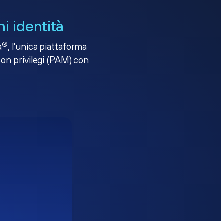
i identità
®
a
, l'unica piattaforma
con privilegi (PAM) con