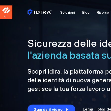
Soluzioni
Blog
Risorse
Sicurezza delle id
l'azienda basata sul
Scopri Idira, la piattaforma p
delle identità di nuova gener
gestisce la tua forza lavoro 
Leggi il blog d
Guarda il video