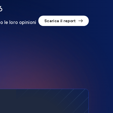
6
Scarica il report
o le loro opinioni