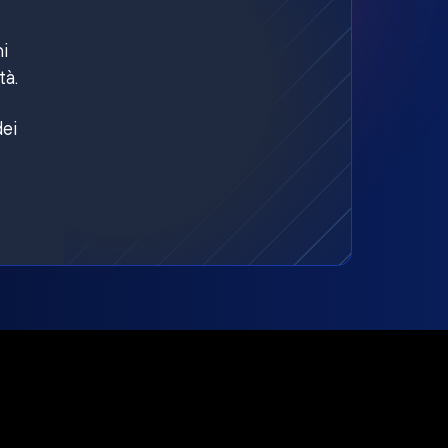
ni
tà.
dei