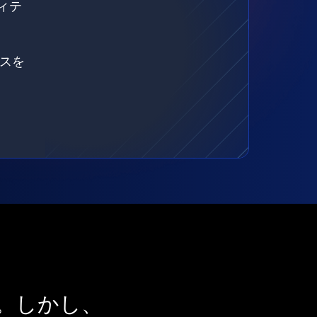
ィテ
ェスを
。しかし、