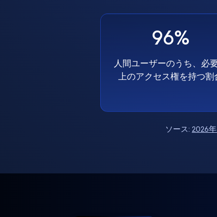
96%
人間ユーザーのうち、必
上のアクセス権を持つ割
ソース:
202