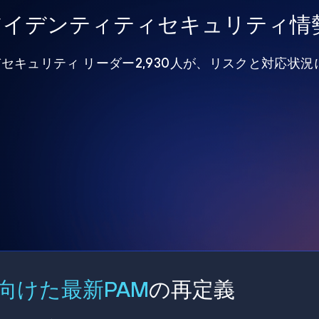
年アイデンティティセキュリティ情
びセキュリティ リーダー2,930人が、リスクと対応状
向けた最新PAM
の再定義