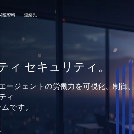
関連資料
連絡先
ティ セキュリティ。
間とエージェントの労働力を可視化、制御
ティ
ームです。
む