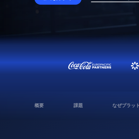
概要
課題
なぜプラッ