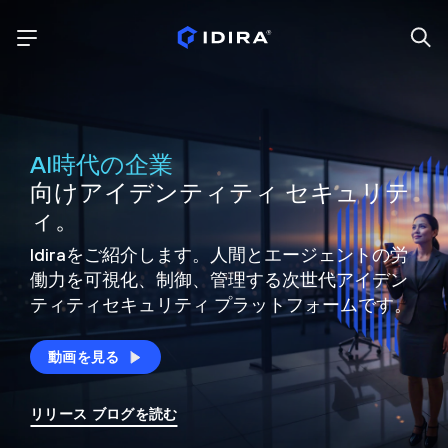
AI時代の企業
向けアイデンティティ セキュリテ
ィ。
Idiraをご紹介します。人間とエージェントの労
働力を可視化、制御、
管理する次世代アイデン
ティティ
セキュリティ プラットフォームです。
動画を見る
リリース ブログを読む