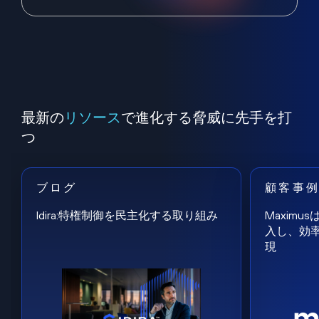
最新の
リソース
で進化する脅威に先手を打
つ
ブログ
顧客事
Idira:特権制御を民主化する取り組み
Maxim
入し、効
現