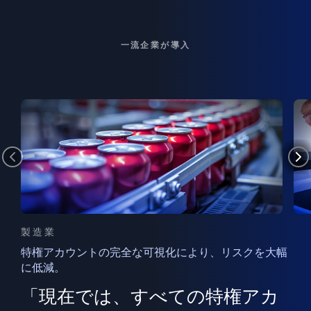
一流企業が導入
製造業
特権アカウントの完全な可視化により、リスクを大幅
に低減。
ン
フ
ー
「現在では、すべての特権アカ
ン