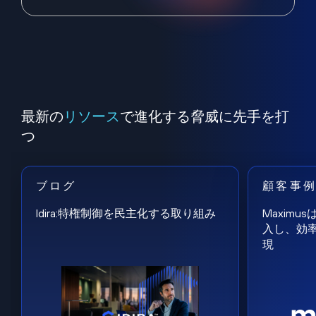
最新の
リソース
で進化する脅威に先手を打
つ
ブログ
顧客事
Idira:特権制御を民主化する取り組み
Maxim
入し、効
現