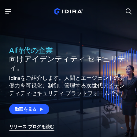
AI時代の企業
向けアイデンティティ セキュリテ
ィ。
Idiraをご紹介します。人間とエージェントの労
働力を可視化、制御、
管理する次世代アイデン
ティティ
セキュリティ プラットフォームです。
動画を見る
リリース ブログを読む