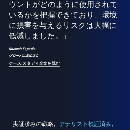
境
精
ら、
ウントがどのように使用されて
で
が
いるかを把握できており、環境
"
シ
に損害を与えるリスクは大幅に
は
低減しました。」
れ
Mukesh Kapadia,
グローバル副CISO
ケース スタディ全文を読む
実証済みの戦略。
アナリスト検証済み。