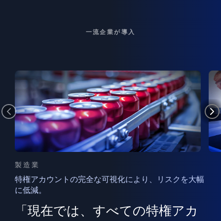
一流企業が導入
製造業
特権アカウントの完全な可視化により、リスクを大幅
に低減。
ン
フ
ー
「現在では、すべての特権アカ
ン