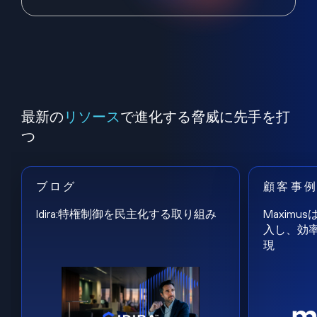
最新の
リソース
で進化する脅威に先手を打
つ
ブログ
顧客事
Idira:特権制御を民主化する取り組み
Maxim
入し、効
現