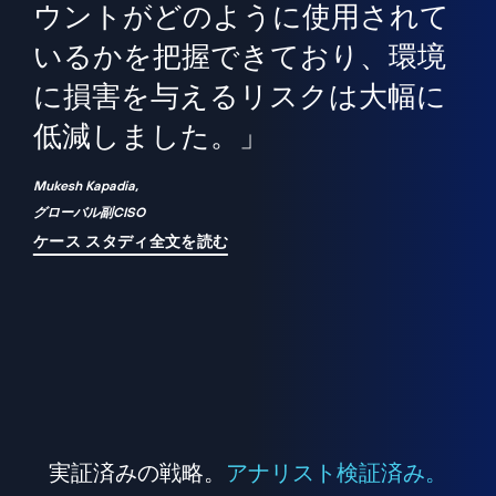
境
精
ら、
ウントがどのように使用されて
で
が
いるかを把握できており、環境
"
シ
に損害を与えるリスクは大幅に
は
低減しました。」
れ
Mukesh Kapadia,
グローバル副CISO
ケース スタディ全文を読む
実証済みの戦略。
アナリスト検証済み。