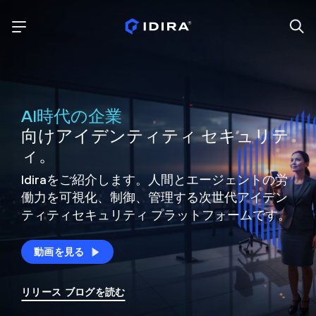
AI時代の企業
向けアイデンティティ セキュリテ
ィ。
Idiraをご紹介します。人間とエージェントの労
働力を可視化、制御、
管理する次世代アイデン
ティティ
セキュリティ プラットフォームです。
動画を見る
リリース ブログを読む