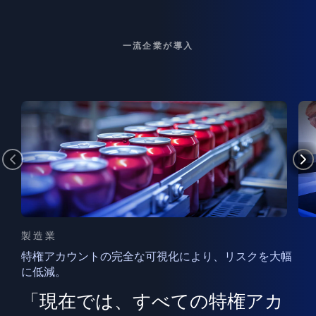
一流企業が導入
製造業
特権アカウントの完全な可視化により、リスクを大幅
に低減。
ン
フ
ー
「現在では、すべての特権アカ
ン