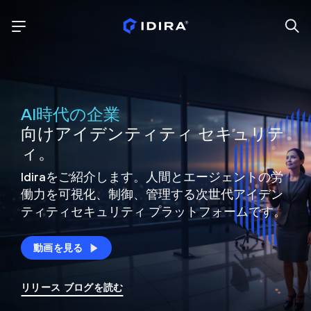
AI時代の企業
向けアイデンティティ セキュリテ
ィ。
Idiraをご紹介します。人間とエージェントの労
働力を可視化、制御、
管理する次世代アイデン
ティティ
セキュリティ プラットフォームです。
動画を見る
リリース ブログを読む