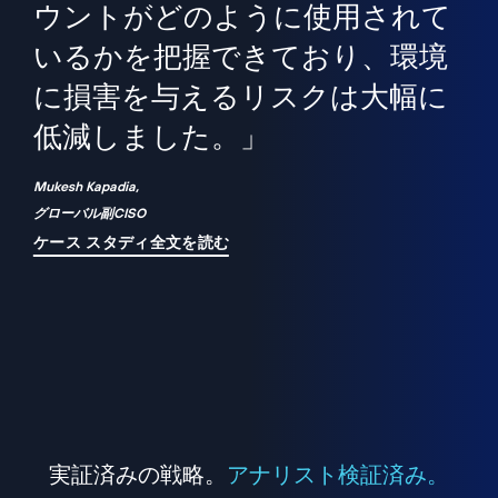
境
精
ら、
ウントがどのように使用されて
で
が
いるかを把握できており、環境
"
シ
に損害を与えるリスクは大幅に
は
低減しました。」
れ
Mukesh Kapadia,
グローバル副CISO
ケース スタディ全文を読む
実証済みの戦略。
アナリスト検証済み。