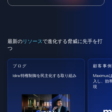
最新の
リソース
で進化する脅威に先手を打
つ
ブログ
顧客事
Idira:特権制御を民主化する取り組み
Maxim
入し、効
現