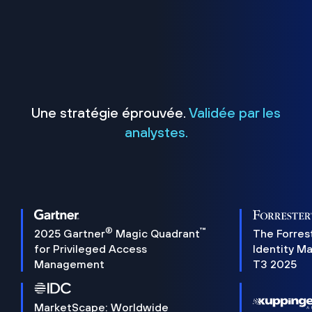
Une stratégie éprouvée.
Validée par les
analystes.
®
™
2025 Gartner
Magic Quadrant
The Forres
for Privileged Access
Identity M
Management
T3 2025
MarketScape: Worldwide