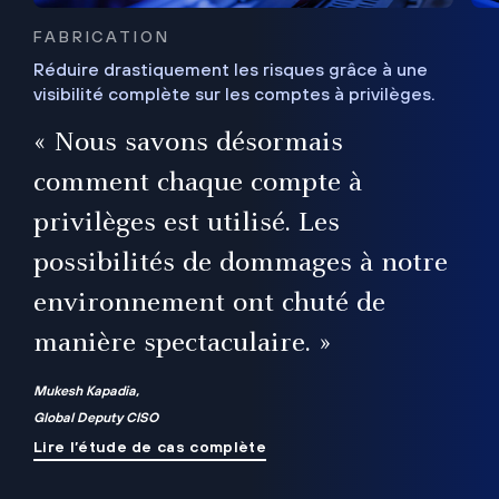
FABRICATION
Réduire drastiquement les risques grâce à une
visibilité complète sur les comptes à privilèges.
ux
e
« Nous savons désormais
r
comment chaque compte à
t
privilèges est utilisé. Les
possibilités de dommages à notre
me
environnement ont chuté de
manière spectaculaire. »
ue
Mukesh Kapadia,
Global Deputy CISO
Lire l’étude de cas complète