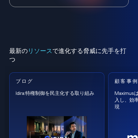
最新の
リソース
で進化する脅威に先手を打
つ
ブログ
顧客事
Idira:特権制御を民主化する取り組み
Maxim
入し、効
現