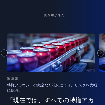
一流企業が導入
製造業
特権アカウントの完全な可視化により、リスクを大幅
に低減。
ン
フ
ー
「現在では、すべての特権アカ
ン