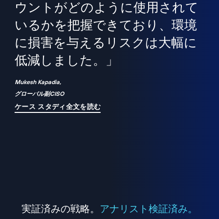
境
精
ら、
ウントがどのように使用されて
で
が
いるかを把握できており、環境
"
シ
に損害を与えるリスクは大幅に
は
低減しました。」
れ
Mukesh Kapadia,
グローバル副CISO
ケース スタディ全文を読む
実証済みの戦略。
アナリスト検証済み。