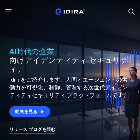
AI時代の企業
向けアイデンティティ セキュリテ
ィ。
Idiraをご紹介します。人間とエージェントの労
働力を可視化、制御、
管理する次世代アイデン
ティティ
セキュリティ プラットフォームです。
動画を見る
リリース ブログを読む