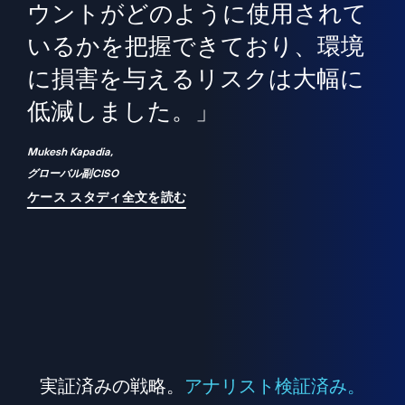
境
精
ら、
ウントがどのように使用されて
で
が
いるかを把握できており、環境
"
シ
に損害を与えるリスクは大幅に
は
低減しました。」
れ
Mukesh Kapadia,
グローバル副CISO
ケース スタディ全文を読む
実証済みの戦略。
アナリスト検証済み。