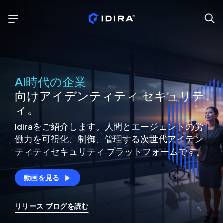
AI時代の企業
向けアイデンティティ セキュリテ
ィ。
Idiraをご紹介します。人間とエージェントの労
働力を可視化、制御、
管理する次世代アイデン
ティティ
セキュリティ プラットフォームです。
動画を見る
リリース ブログを読む