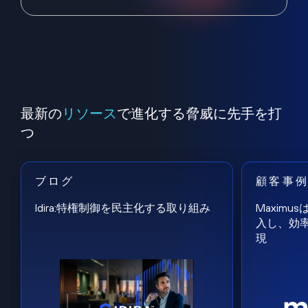
最新の
リソース
で進化する脅威に先手を打
つ
ブログ
顧客事
Idira:特権制御を民主化する取り組み
Maxim
入し、効
現