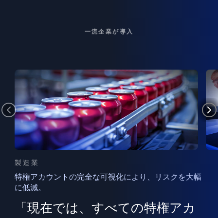
一流企業が導入
製造業
特権アカウントの完全な可視化により、リスクを大幅
に低減。
ン
フ
ー
「現在では、すべての特権アカ
ン