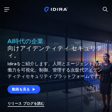
AI時代の企業
向けアイデンティティ セキュリテ
ィ。
Idiraをご紹介します。人間とエージェントの労
働力を可視化、制御、
管理する次世代アイデン
ティティ
セキュリティ プラットフォームです。
動画を見る
リリース ブログを読む