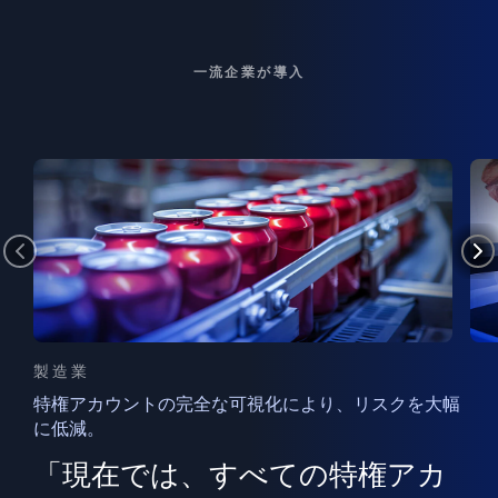
一流企業が導入
製造業
特権アカウントの完全な可視化により、リスクを大幅
に低減。
ン
フ
ー
「現在では、すべての特権アカ
ン