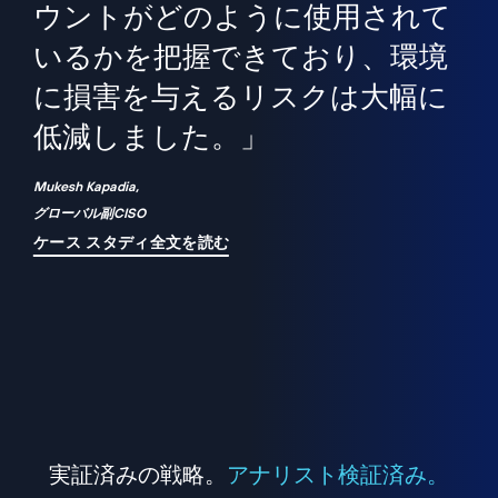
境
精
ら、
ウントがどのように使用されて
で
が
いるかを把握できており、環境
"
シ
に損害を与えるリスクは大幅に
は
低減しました。」
れ
Mukesh Kapadia,
グローバル副CISO
ケース スタディ全文を読む
実証済みの戦略。
アナリスト検証済み。