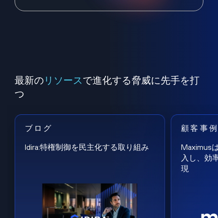
最新の
リソース
で進化する脅威に先手を打
つ
ブログ
顧客事
Idira:特権制御を民主化する取り組み
Maxim
入し、効
現