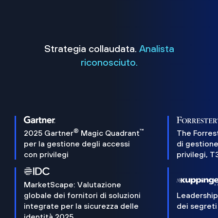
Strategia collaudata.
Analista
riconosciuto.
®
™
2025 Gartner
Magic Quadrant
The Forres
per la gestione degli accessi
di gestione
con privilegi
privilegi, 
MarketScape: Valutazione
globale dei fornitori di soluzioni
Leadershi
integrate per la sicurezza delle
dei segreti
identità 2025