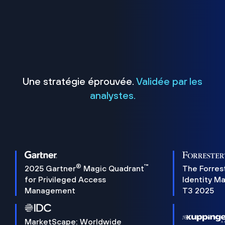
Une stratégie éprouvée.
Validée par les
analystes.
®
™
2025 Gartner
Magic Quadrant
The Forres
for Privileged Access
Identity M
Management
T3 2025
MarketScape: Worldwide