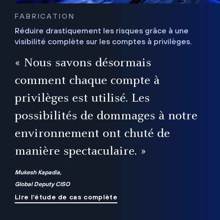
FABRICATION
Réduire drastiquement les risques grâce à une
visibilité complète sur les comptes à privilèges.
ux
e
« Nous savons désormais
r
comment chaque compte à
t
privilèges est utilisé. Les
possibilités de dommages à notre
me
environnement ont chuté de
manière spectaculaire. »
ue
Mukesh Kapadia,
Global Deputy CISO
Lire l’étude de cas complète