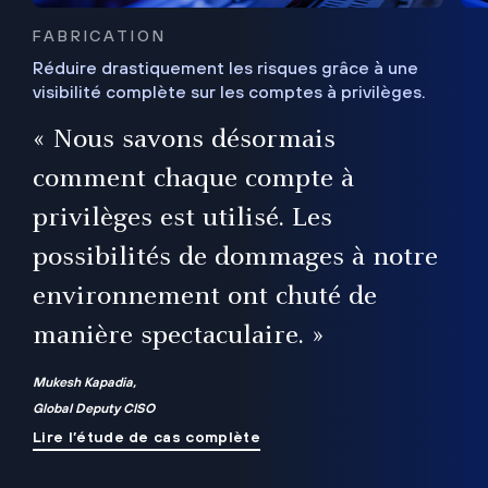
FABRICATION
Réduire drastiquement les risques grâce à une
visibilité complète sur les comptes à privilèges.
ux
e
« Nous savons désormais
r
comment chaque compte à
t
privilèges est utilisé. Les
possibilités de dommages à notre
me
environnement ont chuté de
manière spectaculaire. »
ue
Mukesh Kapadia,
Global Deputy CISO
Lire l’étude de cas complète