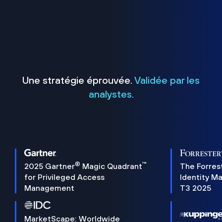
Une stratégie éprouvée.
Validée par les
analystes.
®
™
2025 Gartner
Magic Quadrant
The Forres
for Privileged Access
Identity M
Management
T3 2025
MarketScape: Worldwide