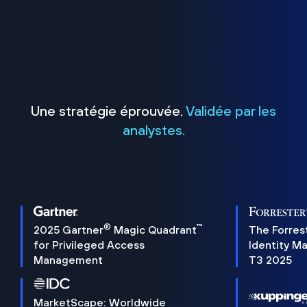
Une stratégie éprouvée.
Validée par les
analystes.
®
™
2025 Gartner
Magic Quadrant
The Forres
for Privileged Access
Identity M
Management
T3 2025
MarketScape: Worldwide