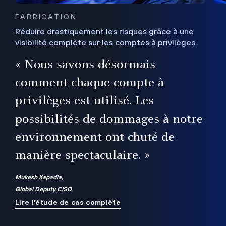
FABRICATION
Réduire drastiquement les risques grâce à une
visibilité complète sur les comptes à privilèges.
ux
e
« Nous savons désormais
r
comment chaque compte à
t
privilèges est utilisé. Les
possibilités de dommages à notre
me
environnement ont chuté de
manière spectaculaire. »
ue
Mukesh Kapadia,
Global Deputy CISO
Lire l’étude de cas complète