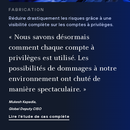
FABRICATION
Réduire drastiquement les risques grâce à une
visibilité complète sur les comptes à privilèges.
ux
e
« Nous savons désormais
r
comment chaque compte à
t
privilèges est utilisé. Les
possibilités de dommages à notre
me
environnement ont chuté de
manière spectaculaire. »
ue
Mukesh Kapadia,
Global Deputy CISO
Lire l’étude de cas complète