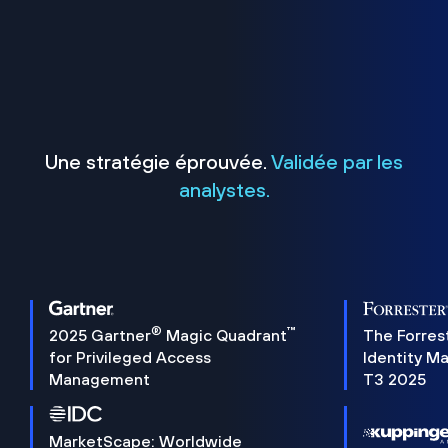
Une stratégie éprouvée.
Validée par les
analystes.
®
™
2025 Gartner
Magic Quadrant
The Forres
for Privileged Access
Identity M
Management
T3 2025
MarketScape: Worldwide