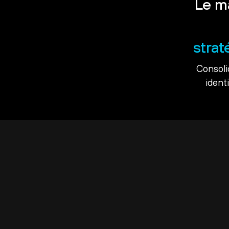
Le m
strat
Consoli
ident