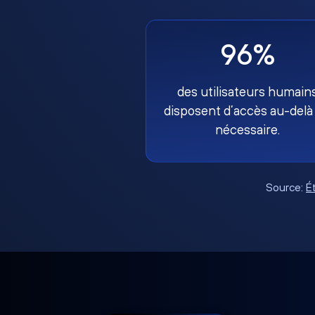
96%
des utilisateurs humain
disposent d’accès au-delà
nécessaire.
Source:
É