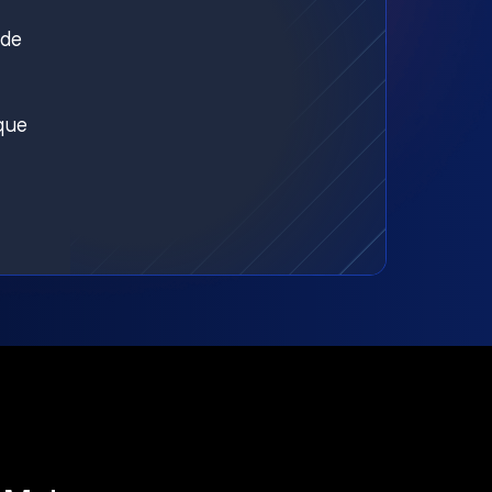
nde
aque