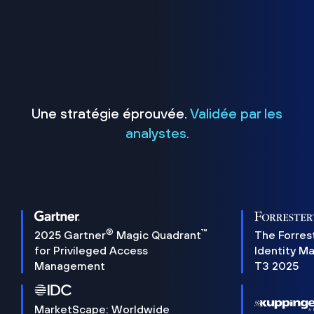
Une stratégie éprouvée.
Validée par les
analystes.
®
™
2025 Gartner
Magic Quadrant
The Forres
for Privileged Access
Identity M
Management
T3 2025
MarketScape: Worldwide