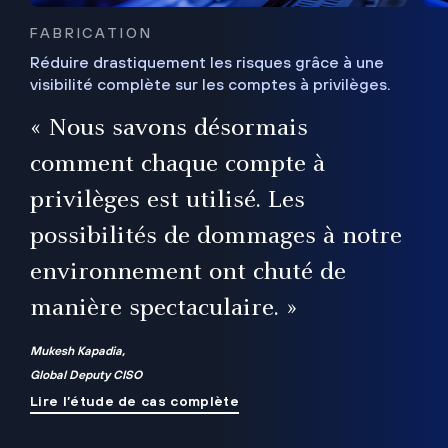
FABRICATION
Réduire drastiquement les risques grâce à une
visibilité complète sur les comptes à privilèges.
ux
e
« Nous savons désormais
r
comment chaque compte à
t
privilèges est utilisé. Les
possibilités de dommages à notre
me
environnement ont chuté de
manière spectaculaire. »
ue
Mukesh Kapadia,
Global Deputy CISO
Lire l’étude de cas complète