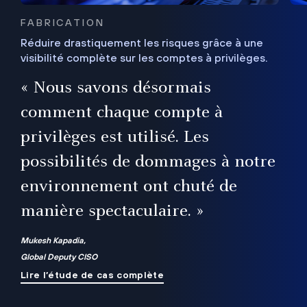
FABRICATION
Réduire drastiquement les risques grâce à une
visibilité complète sur les comptes à privilèges.
ux
e
« Nous savons désormais
r
comment chaque compte à
t
privilèges est utilisé. Les
possibilités de dommages à notre
me
environnement ont chuté de
manière spectaculaire. »
ue
Mukesh Kapadia,
Global Deputy CISO
Lire l’étude de cas complète