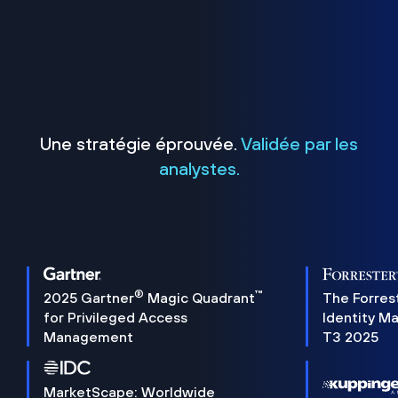
Une stratégie éprouvée.
Validée par les
analystes.
®
™
2025 Gartner
Magic Quadrant
The Forres
for Privileged Access
Identity M
Management
T3 2025
MarketScape: Worldwide