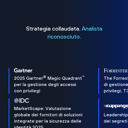
Strategia collaudata.
Analista
riconosciuto.
®
™
2025 Gartner
Magic Quadrant
The Forres
per la gestione degli accessi
di gestione
con privilegi
privilegi, 
MarketScape: Valutazione
globale dei fornitori di soluzioni
Leadershi
integrate per la sicurezza delle
dei segreti
identità 2025