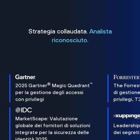
Strategia collaudata.
Analista
riconosciuto.
®
™
2025 Gartner
Magic Quadrant
The Forres
per la gestione degli accessi
di gestione
con privilegi
privilegi, 
MarketScape: Valutazione
globale dei fornitori di soluzioni
Leadershi
integrate per la sicurezza delle
dei segreti
identità 2025