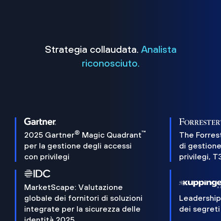
Strategia collaudata.
Analista
riconosciuto.
®
™
2025 Gartner
Magic Quadrant
The Forres
per la gestione degli accessi
di gestione
con privilegi
privilegi, 
MarketScape: Valutazione
globale dei fornitori di soluzioni
Leadershi
integrate per la sicurezza delle
dei segreti
identità 2025