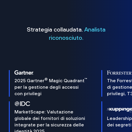
Strategia collaudata.
Analista
riconosciuto.
®
™
2025 Gartner
Magic Quadrant
The Forres
per la gestione degli accessi
di gestione
con privilegi
privilegi, 
MarketScape: Valutazione
globale dei fornitori di soluzioni
Leadershi
integrate per la sicurezza delle
dei segreti
identità 2025