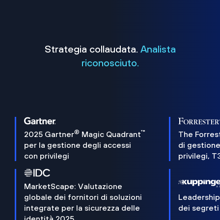
Strategia collaudata.
Analista
riconosciuto.
®
™
2025 Gartner
Magic Quadrant
The Forres
per la gestione degli accessi
di gestione
con privilegi
privilegi, 
MarketScape: Valutazione
globale dei fornitori di soluzioni
Leadershi
integrate per la sicurezza delle
dei segreti
identità 2025